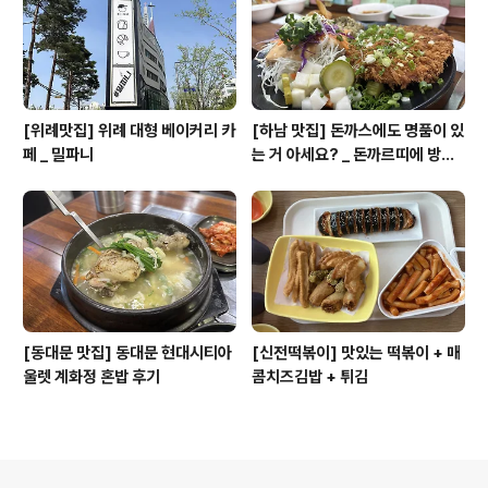
[위례맛집] 위례 대형 베이커리 카
[하남 맛집] 돈까스에도 명품이 있
페 _ 밀파니
는 거 아세요? _ 돈까르띠에 방문
후기
[동대문 맛집] 동대문 현대시티아
[신전떡볶이] 맛있는 떡볶이 + 매
울렛 계화정 혼밥 후기
콤치즈김밥 + 튀김