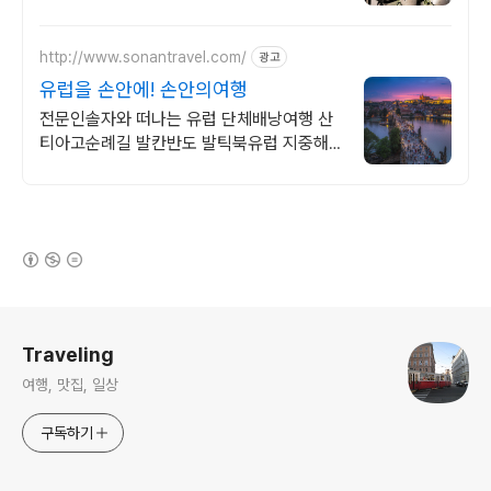
http://www.sonantravel.com/
광고
유럽을 손안에! 손안의여행
전문인솔자와 떠나는 유럽 단체배낭여행 산
티아고순례길 발칸반도 발틱북유럽 지중해
여행 유럽을 손안에! 발칸반도 북유럽 지중해
남부유럽 동유럽 세미팩제공
(새창열림)
로그 정보
Traveling
여행, 맛집, 일상
구독하기