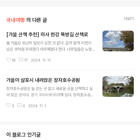
더보기
국내여행
의 다른 글
[가을 산책 추천] 미사 한강 뚝방길 산책로
글 내용
올 가을은 유난히 밀당이 심한 것 같다. 갈까 말까 미련이
남은 것처럼 추워졌다 따듯해졌다 한다. 나뭇잎들은 노랗
게 빨갛게 반쯤 물들다 말았다. 아주 빨개진 것도, 완전히
18
17
2024. 11. 11.
노래지지 않은 채로. 날씨가 맑아서 가을 산책을 나갔다. 오
늘의 목적지는 미사 한강 뚝방길이다. 조정경기장 뒤편으
로 한강과 맞닿은 곳이다. 당정근린공원에 주차를 하고 강
가을이 살포시 내려앉은 장자호수공원
아지 공원을 지나 숲길을 걸었다. 뚝방길과 숲 사이의 작은
글 내용
산책로는 내가 좋아하는 산책 코스 중 한 곳이다. 무릎 높이
장자호수공원은 늘 걷는 곳 말고 새로운 곳을 산책하고 싶
의 풀들이 흔들거리고 갈대가 사이사이 섞여있어 가을 느
어 찾은 곳이다. 경기 구리시에 위치해 있다. 장자호수공원
낌이 물씬 난다. 산책로가 끝나면 한강 뚝방길로 이어지는
주차장에 주차를 했다. 20대 정도 주차 가능하고 주차비는
데, 걸어서 스타필드까지 갈 수 있다. 아이스라테가 당겨서,
3
4
2024. 11. 1.
무료다. 주차장에 바로 연결되어 있는 출입구로 공원에 들
조금 욕심을 냈다. 스타필드 뒤편에 있는 '선인장'이라는 카
어갔다. 공원은 장자호수를 따라 길게 이어져 있다. 노랗고
페까지 걸어가기로 했다. ..
빨갛게 물든 나뭇잎들이 가을의 한복판임을 알려주었다.
공원을 기준으로 호수 바깥쪽은 사유지와 붙어있는 산책로
가 있는데 이곳엔 코스모스 꽃이 만발한 꽃밭도 있었다. 공
이 블로그 인기글
원 중앙의 장미원에는 분홍색, 흰색, 노란색의 장미꽃들이