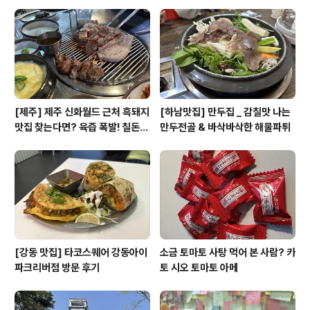
아직 피어있었다. 장미는 5월에 피는 줄 알았는데, 날씨가
이상해서 아직 있는 걸까? 공원 안에는 산책로 외에 맨발
걷기를 할 수 있는 황톳길도 마련되어 있었다. 일반 보도와
구분되어 깔끔하게 관리..
[제주] 제주 신화월드 근처 흑돼지
[하남맛집] 만두집 _ 감칠맛 나는
맛집 찾는다면? 육즙 폭발! 칠돈가
만두전골 & 바삭바삭한 해물파튀
후기
[강동 맛집] 타코스퀘어 강동아이
소금 토마토 사탕 먹어 본 사람? 카
파크리버점 방문 후기
토 시오 토마토 아메