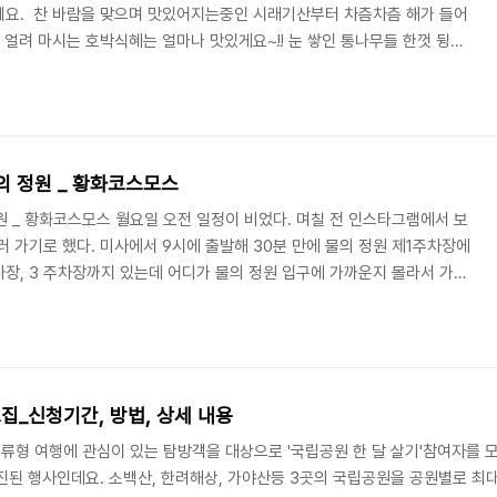
녀왔네요. 찬 바람을 맞으며 맛있어지는중인 시래기산부터 차츰차츰 해가 들어
 얼려 마시는 호박식혜는 얼마나 맛있게요~!! 눈 쌓인 통나무들 한껏 뒹굴
 있습니다. 무단 사용시 처벌 받을 수 있습니다. 끝.
의 정원 _ 황화코스모스
정원 _ 황화코스모스 월요일 오전 일정이 비었다. 며칠 전 인스타그램에서 보
러 가기로 했다. 미사에서 9시에 출발해 30분 만에 물의 정원 제1주차장에
주차장, 3 주차장까지 있는데 어디가 물의 정원 입구에 가까운지 몰라서 가장
 검색해 보면 주차가 유료라고 되어있는데 따로 차단기는 없었다. 주차장에
 물의 정원이라고 쓰여진 돌 표지판이 나왔다. (주차장기준 찻길 건너편이
 수 있는 깡통열차와 4인 자전거가 일렬로 늘어서 있었다. 주말에 가족들과
구의 긴 보도를 따라..
집_신청기간, 방법, 상세 내용
형 여행에 관심이 있는 탐방객을 대상으로 '국립공원 한 달 살기'참여자를 모
진된 행사인데요. 소백산, 한려해상, 가야산등 3곳의 국립공원을 공원별로 최대 