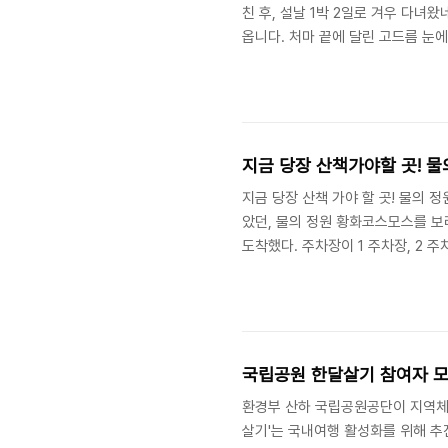
친 후, 설날 1박 2일로 겨우 다
옵니다. 처마 끝에 달린 고드름 눈에
고 싶은 눈 밭 사진 저작권은 저에게
지금 당장 산책가야할 곳! 물
지금 당장 산책 가야 할 곳! 물의 
았던, 물의 정원 황화코스모스를 보
도착했다. 주차장이 1 주차장, 2 
먼저 나오는 1 주차장에 주차했다.
서 도로가로 나와 2분 정도 걸으니
다) 입구 한 쪽에는 관광지마다 볼
방문하면 이용할 수 있을 것이다. 입
국립공원 한달살기 참여자 모
환경부 산하 국립공원공단이 지역체류
살기'는 국내여행 활성화를 위해 추