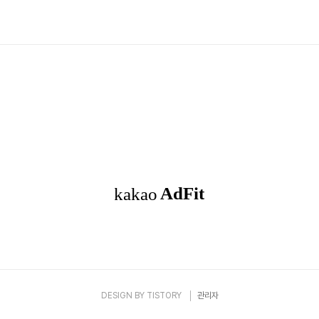
요? 진에어 인천~마카오 노선 재운항 기념 이벤트 상세 내용 1. 항공운임
권 예매시(선착순) - 탑승기간: 2023. 5.9~7.20 2. 하반기 항공권 얼리
가능한 3만 원 쿠폰 제공(선착순) - 탑승기간: 2023.8.18~10.28 3. 호
DESIGN BY
TISTORY
관리자