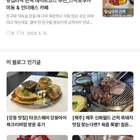
왕십리역 근처 데이트코스 추천_스시도쿠카
방송에도 출연했대요. 장작불을 피워 바로 먹기때문에 야
외에서 먹습니다. 초록색, 빨간색, 파란색 슈퍼마켓 의자가
미동 & 인더매스 카페
글 내용
빈티지하쥬? 민기남씨네솥뚜껑닭매운탕 주소: 경기 가평
친구와 약속을 잡을 때 너무 복잡하고 사람 많은 곳은 피하
군 설악면 유명로 654-57 전화: 031-585-3386, 010
려고 하는데요. 얼마 전 친구를 왕십리역 근처에서 만났어
-4706-3386 영업시간: 매일 9:30~18:30(매달1,3번
요. 서울은 차 가지고 나가면 주차가 신경 쓰여서 뚜벅이 코
째 화요일 휴무) *방문 전에 예약을 하고 가면 바로 드실 수
8
1
2023. 5. 12.
스로 다녀왔습니다. 왕십리역 근처 함께가기 좋은 음식점
있습니다!!
과 카페 소개드려요. 스시도쿠카미동 왕십리본점 스시도쿠
카미동의 주 메뉴는 카이센동인데요. 카이센동은 쉽게 말
하면 해산물을 주재료로 한 일본식 (회) 덮밥이에요. 밥 위
에 스시가 잔뜩 올려져 나와요. 저는 카미동정식 런치메뉴
이 블로그 인기글
로 먹었답니다. 기다리는 것이 싫어 오픈런했어요!! ㅎ 오픈
시간인 11:30에 딱 맞춰갔더니 제 앞에 두 팀이 있었어요!
ㅎㅎ 빠른 사람들... 밥 위에 신선한 회가 듬뿍 얹어져 나와
요!! 회 밑에 밥이 있는데 양이 많아서 먹어도 먹어도 줄지
않더라고요 ㅎㅎ 김은 ..
[강동 맛집] 타코스퀘어 강동아이
[제주] 제주 신화월드 근처 흑돼지
파크리버점 방문 후기
맛집 찾는다면? 육즙 폭발! 칠돈가
후기