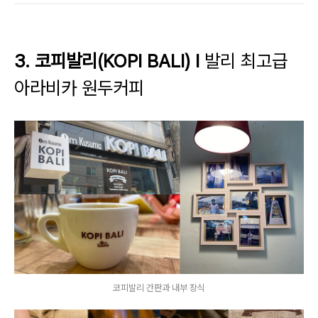
3. 코피발리(KOPI BALI) l
발리 최고급
아라비카 원두커피
코피발리 간판과 내부 장식