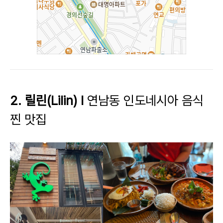
2. 릴린(Lilin) l
연남동 인도네시아 음식
찐 맛집