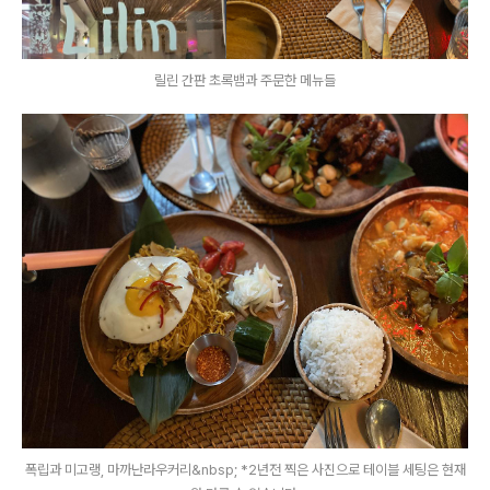
릴린 간판 초록뱀과 주문한 메뉴들
폭립과 미고랭, 마까난라우커리&nbsp; *2년전 찍은 사진으로 테이블 세팅은 현재