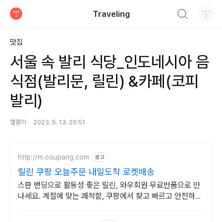
검색하기
Traveling
티스토리
맛집
서울 속 발리 식당_인도네시아 음
식점(발리문, 릴린) &카페(코피
발리)
앨홍이
2023. 5. 13. 20:51
http://m.coupang.com
광고
릴린 쿠팡 오늘주문 내일도착 로켓배송
스판 밴딩으로 활동성 좋은 릴린, 와우회원 무료반품으로 만
나세요. 계절에 맞는 쾌적함, 쿠팡에서 찾고 빠르고 안전하게
받아보세요.