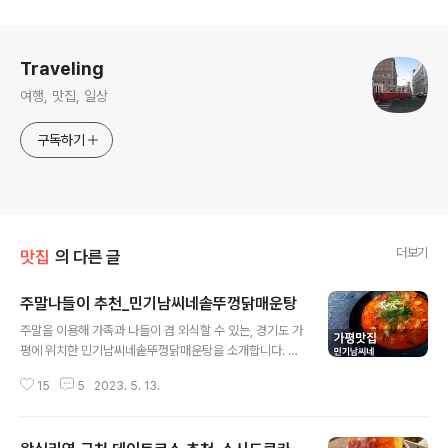
로그 정보
Traveling
여행, 맛집, 일상
구독하기
더보기
맛집
의 다른 글
주말나들이 추천_민기남씨네솥뚜껑닭매운탕
글 내용
주말을 이용해 가족과 나들이 겸 외식할 수 있는, 경기도 가
평에 위치한 민기남씨네솥뚜껑닭매운탕을 소개합니다. 민
기남씨네솥뚜껑닭매운탕은 화로에 커다란 무쇠 솥뚜껑을
15
5
2023. 5. 13.
올리고 장작을 피워 끓이는 닭요리입니다. 이곳은 이색적
인 건 물론이고 맛집으로 유명해 생방송 오늘저녁, 식객허
영만의 백반기행, 생생정보, 찾아라 맛있는 TV 등 다수의