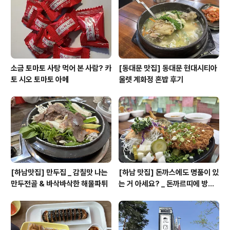
소금 토마토 사탕 먹어 본 사람? 카
[동대문 맛집] 동대문 현대시티아
토 시오 토마토 아메
울렛 계화정 혼밥 후기
[하남맛집] 만두집 _ 감칠맛 나는
[하남 맛집] 돈까스에도 명품이 있
만두전골 & 바삭바삭한 해물파튀
는 거 아세요? _ 돈까르띠에 방문
후기